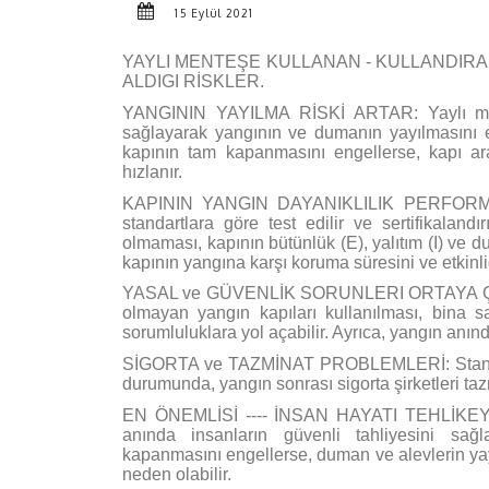
15 Eylül 2021
YAYLI MENTEŞE KULLANAN - KULLANDIR
ALDIGI RİSKLER.
YANGININ YAYILMA RİSKİ ARTAR: Yaylı mente
sağlayarak yangının ve dumanın yayılmasını e
kapının tam kapanmasını engellerse, kapı ara
hızlanır.
KAPININ YANGIN DAYANIKLILIK PERFORMAN
standartlara göre test edilir ve sertifikaland
olmaması, kapının bütünlük (E), yalıtım (I) ve d
kapının yangına karşı koruma süresini ve etkinliğ
YASAL ve GÜVENLİK SORUNLERI ORTAYA ÇIKAR
olmayan yangın kapıları kullanılması, bina sa
sorumluluklara yol açabilir. Ayrıca, yangın anında
SİGORTA ve TAZMİNAT PROBLEMLERİ: Standart
durumunda, yangın sonrası sigorta şirketleri tazm
EN ÖNEMLİSİ ---- İNSAN HAYATI TEHLİKEYE G
anında insanların güvenli tahliyesini sa
kapanmasını engellerse, duman ve alevlerin yayı
neden olabilir.