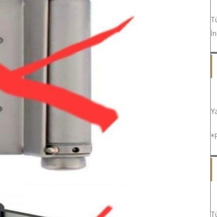
T
İn
Ya
*F
Tü