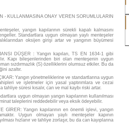
AN - KULLANMASINA ONAY VEREN SORUMLULARIN
şeler, yangın kapılarının sürekli kapalı kalmasını
ngeller. Standartlara uygun olmayan yaylı menteşeler
lıklarından oksijen girişi artar ve yangının büyümesi
SI DÜŞER : Yangın kapıları, TS EN 1634-1 gibi
ırılır. Kapı bileşenlerinden biri olan menteşenin uygun
uman sızdırmazlık (S) özelliklerini olumsuz etkiler. Bu da
ini azaltır.
: Yangın yönetmeliklerine ve standartlarına uygun
hipleri ve işletmeler için yasal yaptırımlara ve cezai
 tahliye süresi kısalır, can ve mal kaybı riski artar.
lara uygun olmayan yangın kapılarının kullanılması
inat taleplerini reddedebilir veya eksik ödeyebilir.
İRER: Yangın kapılarının en önemli işlevi, yangın
ğlamaktır. Uygun olmayan yaylı menteşeler kapının
lması hızlanır ve tahliye zorlaşır, bu da can kayıplarına