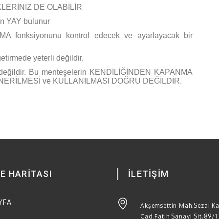
KLERİNİZ DE OLABİLİR
n YAY bulunur
 fonksiyonunu kontrol edecek ve ayarlayacak bir
tirmede yeterli değildir.
n değildir. Bu menteşelerin KENDİLİĞİNDEN KAPANMA
 ÖNERİLMESİ ve KULLANILMASI DOĞRU DEĞİLDİR.
TE HARİTASI
İLETİŞİM
YFA
Akşemsettin Mah.Sezai K
Cad.Fatih Sanayi Sit.89/1