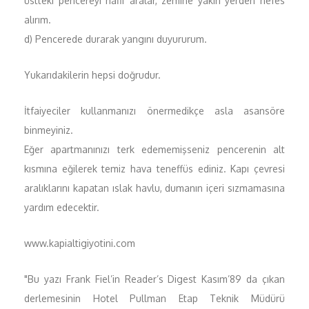
üstteki pencereyi hafif aralar, zemine yakın yerden nefes
alırım.
d) Pencerede durarak yangını duyururum.
Yukarıdakilerin hepsi doğrudur.
İtfaiyeciler kullanmanızı önermedikçe asla asansöre
binmeyiniz.
Eğer apartmanınızı terk edememişseniz pencerenin alt
kısmına eğilerek temiz hava teneffüs ediniz. Kapı çevresi
aralıklarını kapatan ıslak havlu, dumanın içeri sızmamasına
yardım edecektir.
www.kapialtigiyotini.com
"Bu yazı Frank Fiel’in Reader’s Digest Kasım’89 da çıkan
derlemesinin Hotel Pullman Etap Teknik Müdürü