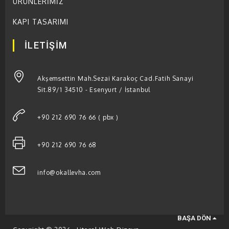
ÜRÜNLERİMİZ
KAPI TASARIMI
İLETİŞİM
Akşemsettin Mah.Sezai Karakoç Cad.Fatih Sanayi
Sit.89/1 34510 - Esenyurt / İstanbul
+90 212 690 76 66 ( pbx )
+90 212 690 76 68
info@okallevha.com
BAŞA DÖN